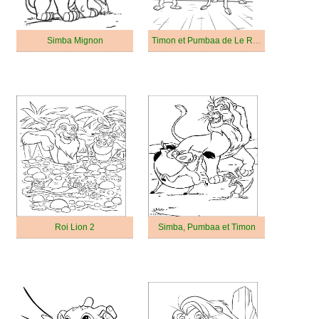
Simba Mignon
Timon et Pumbaa de Le Roi Lion
Roi Lion 2
Simba, Pumbaa et Timon