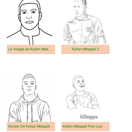
Le Visage de Kylian Mbappé
Kylian Mbappé 3
Dessin De Kylian Mbappé Célébrité
Kylian Mbappé Pour Les Enfants De 6 An