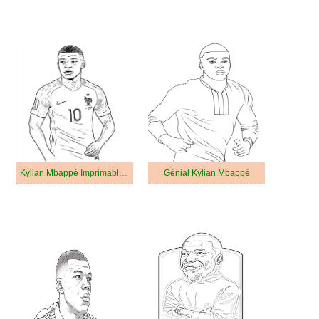
Kylian Mbappé Imprimable Pour Les Enfants
Génial Kylian Mbappé