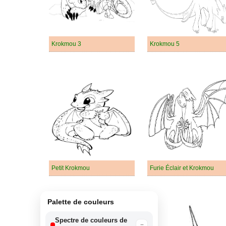
Krokmou 3
Krokmou 5
Petit Krokmou
Furie Éclair et Krokmou
Palette de couleurs
Spectre de couleurs de
−