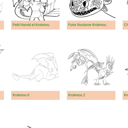
Petit Harold et Krokmou
Furie Nocturne Krokmou
Ch
Krokmou 6
Krokmou 2
Kr