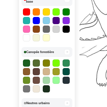
base
Canopée forestière
−
Neutres urbains
−