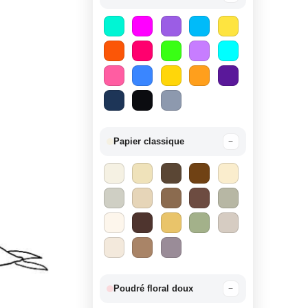
Papier classique
−
Poudré floral doux
−