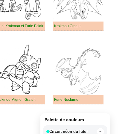
ibi Krokmou et Furie Éclair
Krokmou Gratuit
okmou Mignon Gratuit
Furie Nocturne
Palette de couleurs
Circuit néon du futur
−