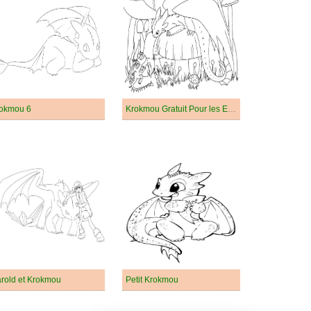
okmou 6
Krokmou Gratuit Pour les Enfants
rold et Krokmou
Petit Krokmou