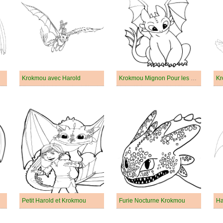
Krokmou avec Harold
Krokmou Mignon Pour les Enfants
Kr
Petit Harold et Krokmou
Furie Nocturne Krokmou
Ha