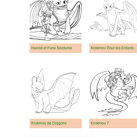
Harold et Furie Nocturne
Krokmou Pour les Enfants
Krokmou de Dragons
Krokmou 7