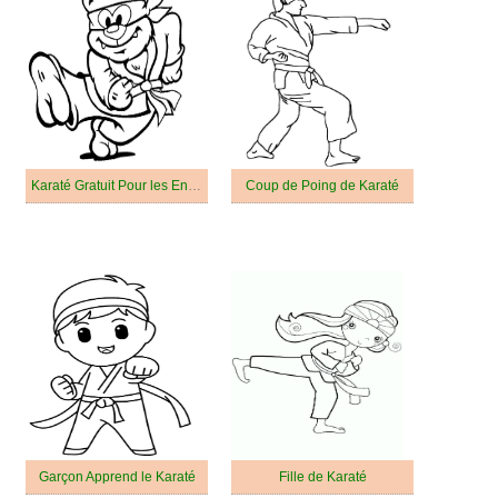
Karaté Gratuit Pour les Enfants
Coup de Poing de Karaté
Garçon Apprend le Karaté
Fille de Karaté