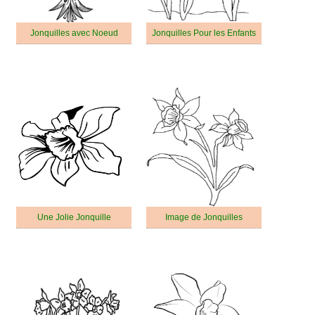
Jonquilles avec Noeud
Jonquilles Pour les Enfants
Une Jolie Jonquille
Image de Jonquilles