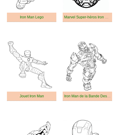
Iron Man Lego
Marvel Super-héros Iron Man
Jouet Iron Man
Iron Man de la Bande Dessinée