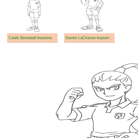
Caleb Stonewall Inazuma Eleven
Darren LaChance Inazuma Eleven