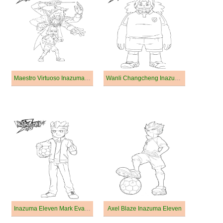
Maestro Virtuoso Inazuma Eleven
Wanli Changcheng Inazuma Eleven
Inazuma Eleven Mark Evans
Axel Blaze Inazuma Eleven