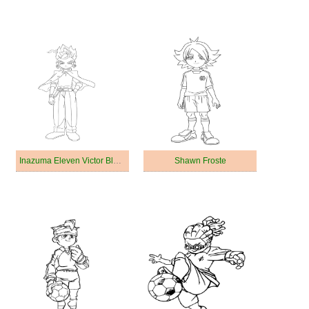
Inazuma Eleven Victor Blade
Shawn Froste