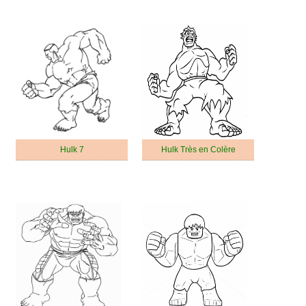
Hulk 7
Hulk Très en Colère