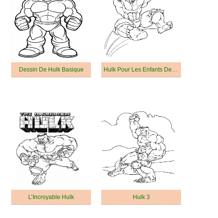
Dessin De Hulk Basique
Hulk Pour Les Enfants De 3 An
L’Incroyable Hulk
Hulk 3