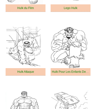
Hulk du Film
Lego Hulk
Hulk Attaque
Hulk Pour Les Enfants De 4 An