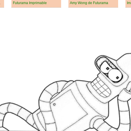
e Futurama
Futurama Imprimable
Amy Wong de Futurama
Im