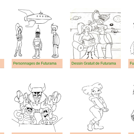
Personnages de Futurama
Dessin Gratuit de Futurama
Fu