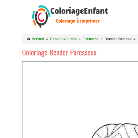
Accueil
»
Dessins Animés
»
Futurama
»
Bender Paresseux
Coloriage Bender Paresseux