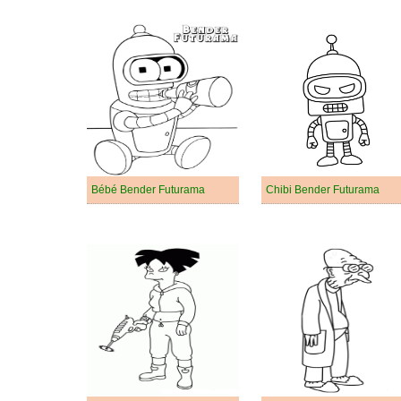
Bébé Bender Futurama
Chibi Bender Futurama