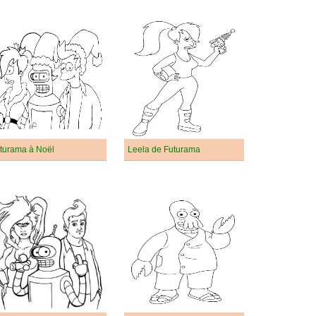
turama à Noël
Leela de Futurama