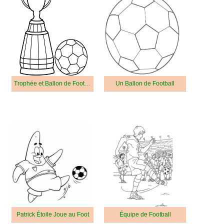
Trophée et Ballon de Football
Un Ballon de Football
Patrick Étoile Joue au Foot
Équipe de Football