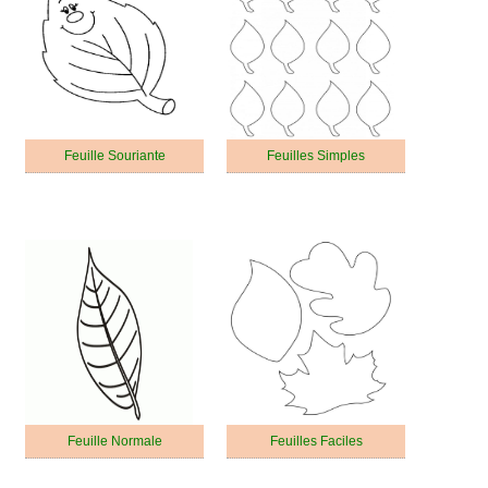
Feuille Souriante
Feuilles Simples
Feuille Normale
Feuilles Faciles