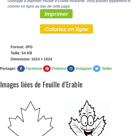
coloriage à imprimer Feuille d’Érable Hilarante. Vous pouvez également le
colorier en ligne au bas de cette page.
Imprimer
Coloriez en ligne
Format: JPG
Taille: 54 KB
Dimension:
1024 × 1024
Partagar:
Facebook
Pinterest
Instagram
Twitter
Images liées de Feuille d’Erable