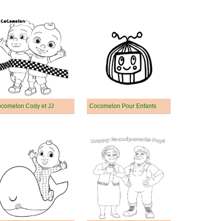
comelon Cody et JJ
Cocomelon Pour Enfants