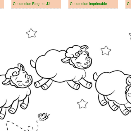
Cocomelon Bingo et JJ
Cocomelon Imprimable
Co