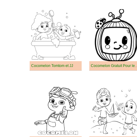
Cocomelon Tomtom et JJ
Cocomelon Gratuit P