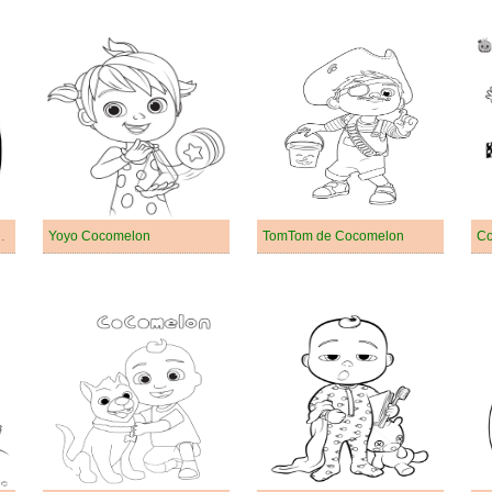
our les Enfants
Yoyo Cocomelon
TomTom de Cocomelon
Co