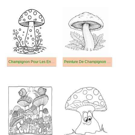
Champignon Pour Les Enfants De 4 An
Peinture De Champignon Énorme Gratuit