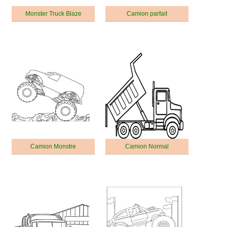
Monster Truck Blaze
Camion parfait
Camion Monstre
Camion Normal