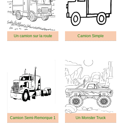
Un camion sur la route
Camion Simple
Camion Semi-Remorque 1
Un Monster Truck