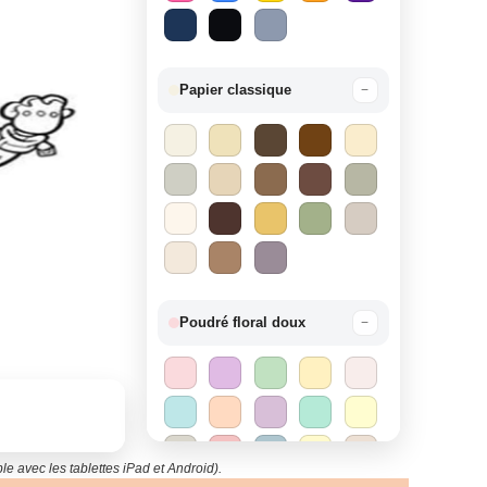
Papier classique
−
Poudré floral doux
−
le avec les tablettes iPad et Android).