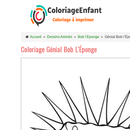
Accueil
»
Dessins Animés
»
Bob l’Eponge
»
Génial Bob l’É
Coloriage Génial Bob L’Éponge