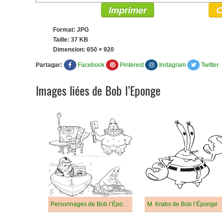
Imprimer
C
Format: JPG
Taille: 37 KB
Dimension:
650 × 920
Partagar:
Facebook
Pinterest
Instagram
Twitter
Images liées de Bob l’Eponge
Personnages de Bob l’Éponge
M. Krabs de Bob l’Éponge