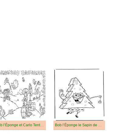
Bob l’Éponge et Carlo Tentacule Drôles
Bob l’Éponge le Sapin de Noël