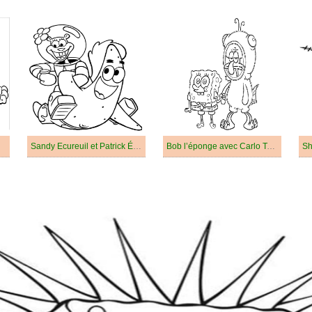
Sandy Ecureuil et Patrick Étoile
Bob l’éponge avec Carlo Tentacule