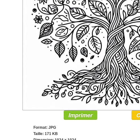
Imprimer
C
Format: JPG
Taille: 171 KB